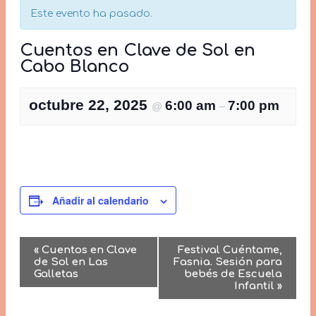
Este evento ha pasado.
Cuentos en Clave de Sol en
Cabo Blanco
octubre 22, 2025
6:00 am
7:00 pm
@
–
Añadir al calendario
Navegación
«
Cuentos en Clave
Festival Cuéntame,
de Sol en Las
Fasnia. Sesión para
Galletas
bebés de Escuela
del
Infantil
»