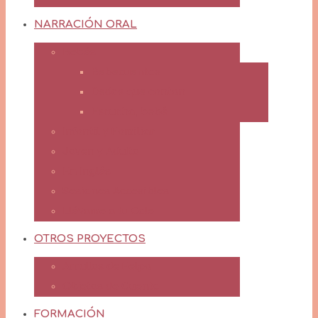
NARRACIÓN ORAL
Bebés
Bebecuentos
Dedos que cantan
Escucha, bebé
Infantil y Familiar
Joven y Adulto
En Inglés
Sesiones Accesibles
Llévame a tu Cole
OTROS PROYECTOS
Arrullos de Felpa
Objetos de Cuento
FORMACIÓN