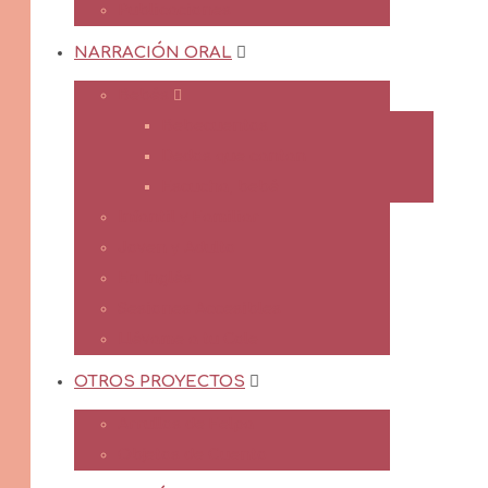
Publicaciones
NARRACIÓN ORAL
Bebés
Bebecuentos
Dedos que cantan
Escucha, bebé
Infantil y Familiar
Joven y Adulto
En Inglés
Sesiones Accesibles
Llévame a tu Cole
OTROS PROYECTOS
Arrullos de Felpa
Objetos de Cuento