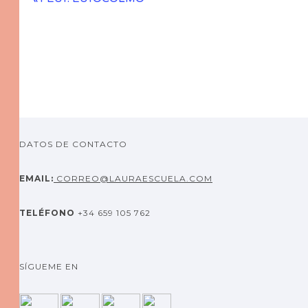
Navegación
del
Evento
DATOS DE CONTACTO
EMAIL:
CORREO@LAURAESCUELA.COM
TELÉFONO
+34 659 105 762
SÍGUEME EN