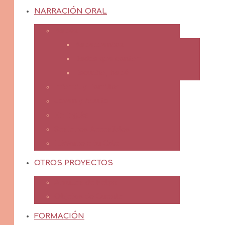
NARRACIÓN ORAL
Bebés
Bebecuentos
Dedos que cantan
Escucha, bebé
Infantil y Familiar
Joven y Adulto
En Inglés
Sesiones Accesibles
Llévame a tu Cole
OTROS PROYECTOS
Arrullos de Felpa
Objetos de Cuento
FORMACIÓN