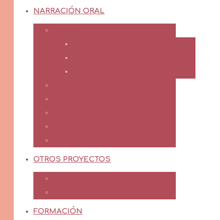
NARRACIÓN ORAL
Bebés
Bebecuentos
Dedos que cantan
Escucha, bebé
Infantil y Familiar
Joven y Adulto
En Inglés
Sesiones Accesibles
Llévame a tu Cole
OTROS PROYECTOS
Arrullos de Felpa
Objetos de Cuento
FORMACIÓN