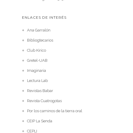
ENLACES DE INTERÉS
Ana Garralón
Bibliogtecarios
Club Kirico
Gretel-UAB
Imaginaria
Lectura Lab
Revistas Babar
Revista Cuatrogotas
Por los caminos de la tierra oral
CEIP La Senda
CEPLI