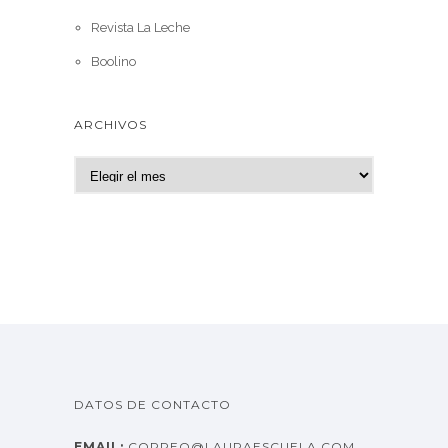
Revista La Leche
Boolino
ARCHIVOS
A
r
c
h
i
v
o
s
DATOS DE CONTACTO
EMAIL:
CORREO@LAURAESCUELA.COM