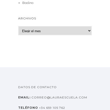
Boolino
ARCHIVOS
A
r
c
h
i
v
o
s
DATOS DE CONTACTO
EMAIL:
CORREO@LAURAESCUELA.COM
TELÉFONO
+34 659 105 762