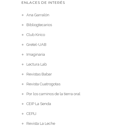
ENLACES DE INTERÉS
Ana Garralón
Bibliogtecarios
Club Kirico
Gretel-UAB
Imaginaria
Lectura Lab
Revistas Babar
Revista Cuatrogotas
Por los caminos de la tierra oral
CEIP La Senda
CEPLI
Revista La Leche