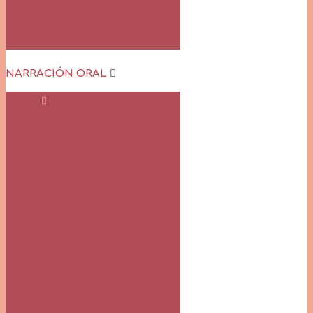
Artículos y Entrevistas
Publicaciones
NARRACIÓN ORAL
Bebés
Bebecuentos
Dedos que cantan
Escucha, bebé
Infantil y Familiar
Joven y Adulto
En Inglés
Sesiones Accesibles