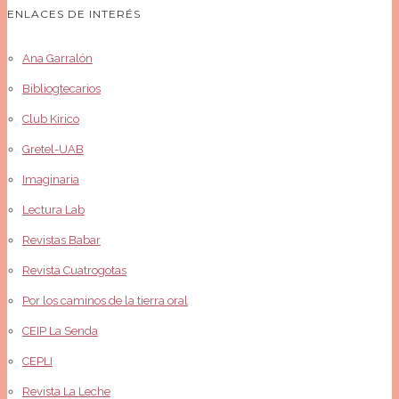
ENLACES DE INTERÉS
Ana Garralón
Bibliogtecarios
Club Kirico
Gretel-UAB
Imaginaria
Lectura Lab
Revistas Babar
Revista Cuatrogotas
Por los caminos de la tierra oral
CEIP La Senda
CEPLI
Revista La Leche