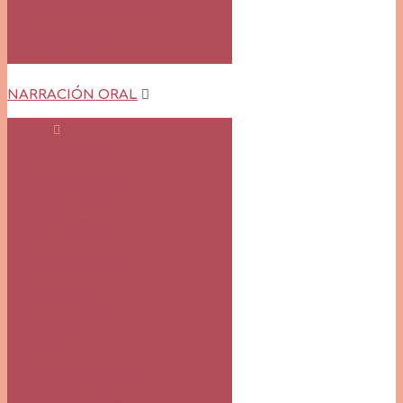
Artículos y Entrevistas
Publicaciones
NARRACIÓN ORAL
Bebés
Bebecuentos
Dedos que cantan
Escucha, bebé
Infantil y Familiar
Joven y Adulto
En Inglés
Sesiones Accesibles