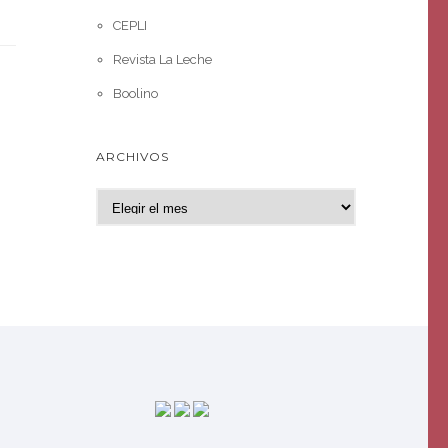
CEPLI
Revista La Leche
Boolino
ARCHIVOS
A
r
c
h
i
v
o
s