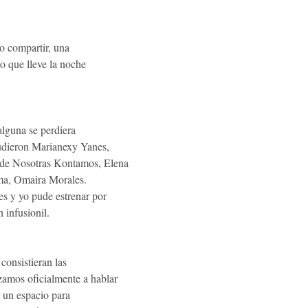
 o compartir, una
mo que lleve la noche
alguna se perdiera
cudieron Marianexy Yanes,
de Nosotras Kontamos, Elena
lma, Omaira Morales.
s y yo pude estrenar por
 infusionil.
onsistieran las
amos oficialmente a hablar
r un espacio para