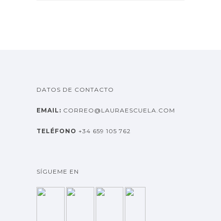
c
h
i
v
o
s
DATOS DE CONTACTO
EMAIL:
CORREO@LAURAESCUELA.COM
TELÉFONO
+34 659 105 762
SÍGUEME EN