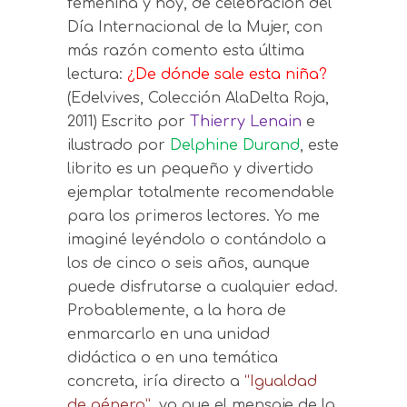
femenina y hoy, de celebración del
Día Internacional de la Mujer, con
más razón comento esta última
lectura:
¿De dónde sale esta niña?
(Edelvives, Colección AlaDelta Roja,
2011)
Escrito por
Thierry Lenain
e
ilustrado por
Delphine Durand
, este
librito es un pequeño y divertido
ejemplar totalmente recomendable
para los primeros lectores. Yo me
imaginé leyéndolo o contándolo a
los de cinco o seis años, aunque
puede disfrutarse a cualquier edad.
Probablemente, a la hora de
enmarcarlo en una unidad
didáctica o en una temática
concreta, iría directo a
“Igualdad
de género”
, ya que el mensaje de la