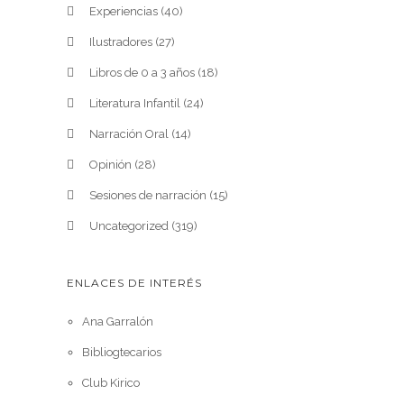
Experiencias
(40)
Ilustradores
(27)
Libros de 0 a 3 años
(18)
Literatura Infantil
(24)
Narración Oral
(14)
Opinión
(28)
Sesiones de narración
(15)
Uncategorized
(319)
ENLACES DE INTERÉS
Ana Garralón
Bibliogtecarios
Club Kirico