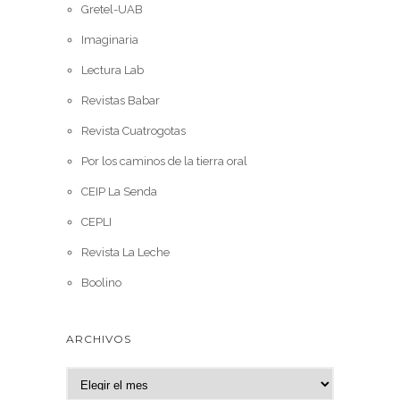
Gretel-UAB
Imaginaria
Lectura Lab
Revistas Babar
Revista Cuatrogotas
Por los caminos de la tierra oral
CEIP La Senda
CEPLI
Revista La Leche
Boolino
ARCHIVOS
A
r