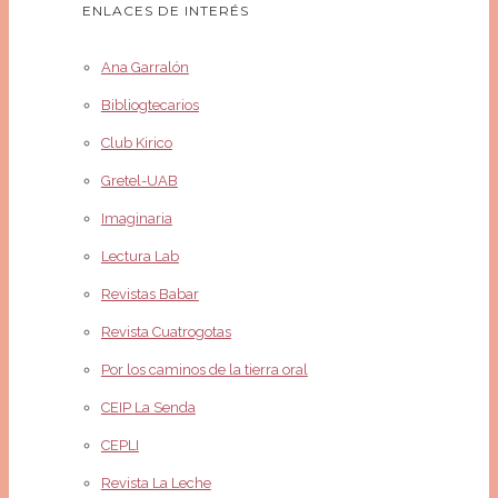
ENLACES DE INTERÉS
Ana Garralón
Bibliogtecarios
Club Kirico
Gretel-UAB
Imaginaria
Lectura Lab
Revistas Babar
Revista Cuatrogotas
Por los caminos de la tierra oral
CEIP La Senda
CEPLI
Revista La Leche