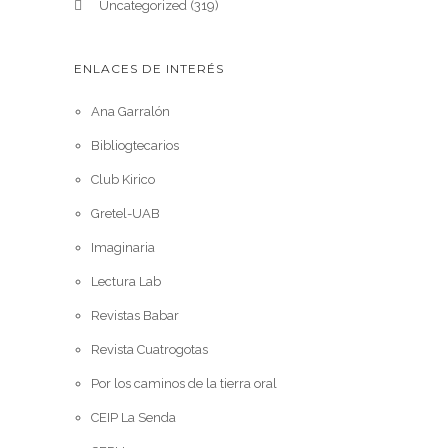
Uncategorized
(319)
ENLACES DE INTERÉS
Ana Garralón
Bibliogtecarios
Club Kirico
Gretel-UAB
Imaginaria
Lectura Lab
Revistas Babar
Revista Cuatrogotas
Por los caminos de la tierra oral
CEIP La Senda