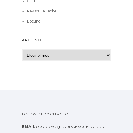
CEPLI
Revista La Leche
Boolino
ARCHIVOS
A
r
c
h
i
v
o
s
DATOS DE CONTACTO
EMAIL:
CORREO@LAURAESCUELA.COM