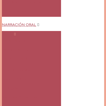
Artículos y Entrevistas
Publicaciones
NARRACIÓN ORAL
Bebés
Bebecuentos
Dedos que cantan
Escucha, bebé
Infantil y Familiar
Joven y Adulto
En Inglés
Sesiones Accesibles