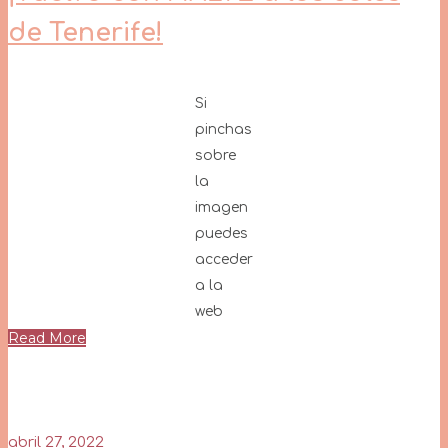
de Tenerife!
Si
pinchas
sobre
la
imagen
puedes
acceder
a la
web
Read More
abril 27, 2022