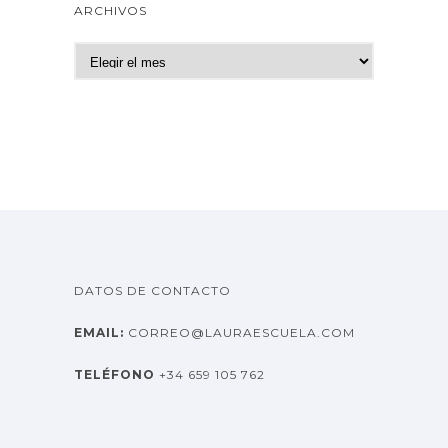
ARCHIVOS
A
r
c
h
i
v
o
s
DATOS DE CONTACTO
EMAIL:
CORREO@LAURAESCUELA.COM
TELÉFONO
+34 659 105 762