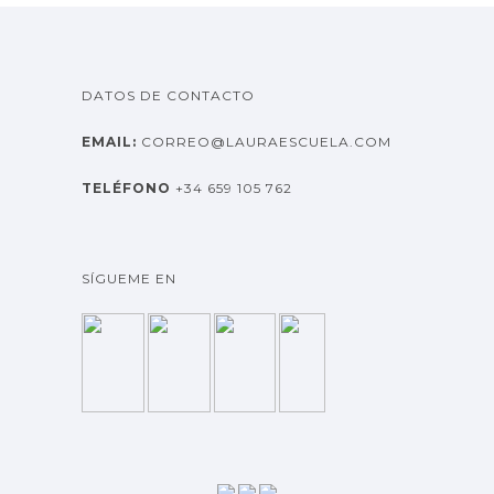
s
DATOS DE CONTACTO
EMAIL:
CORREO@LAURAESCUELA.COM
TELÉFONO
+34 659 105 762
SÍGUEME EN