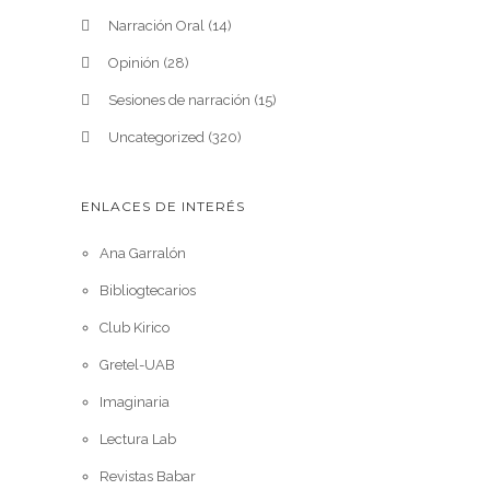
Narración Oral
(14)
Opinión
(28)
Sesiones de narración
(15)
Uncategorized
(320)
ENLACES DE INTERÉS
Ana Garralón
Bibliogtecarios
Club Kirico
Gretel-UAB
Imaginaria
Lectura Lab
Revistas Babar