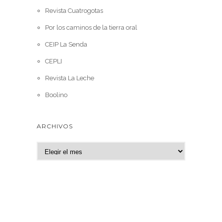
Revista Cuatrogotas
Por los caminos de la tierra oral
CEIP La Senda
CEPLI
Revista La Leche
Boolino
ARCHIVOS
A
r
c
h
i
v
o