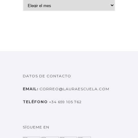
A
r
c
h
i
v
o
s
DATOS DE CONTACTO
EMAIL:
CORREO@LAURAESCUELA.COM
TELÉFONO
+34 659 105 762
SÍGUEME EN