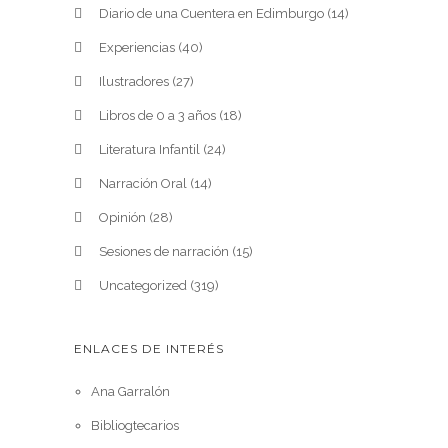
Diario de una Cuentera en Edimburgo
(14)
Experiencias
(40)
Ilustradores
(27)
Libros de 0 a 3 años
(18)
Literatura Infantil
(24)
Narración Oral
(14)
Opinión
(28)
Sesiones de narración
(15)
Uncategorized
(319)
ENLACES DE INTERÉS
Ana Garralón
Bibliogtecarios