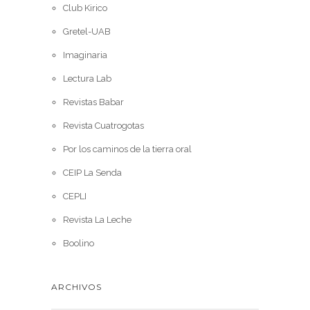
Club Kirico
Gretel-UAB
Imaginaria
Lectura Lab
Revistas Babar
Revista Cuatrogotas
Por los caminos de la tierra oral
CEIP La Senda
CEPLI
Revista La Leche
Boolino
ARCHIVOS