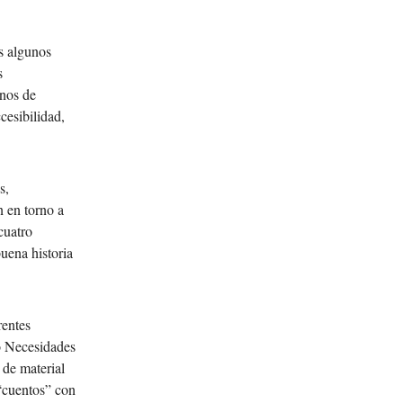
os algunos
s
inos de
cesibilidad,
s,
n en torno a
cuatro
uena historia
rentes
o Necesidades
 de material
 “cuentos” con