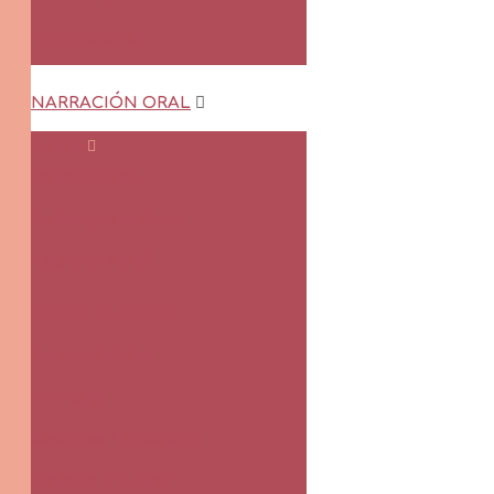
Publicaciones
NARRACIÓN ORAL
Bebés
Bebecuentos
Dedos que cantan
Escucha, bebé
Infantil y Familiar
Joven y Adulto
En Inglés
Sesiones Accesibles
Llévame a tu Cole