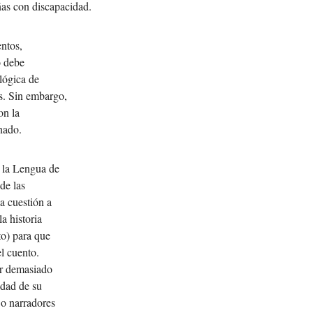
ñas con discapacidad.
entos,
o debe
lógica de
es. Sin embargo,
on la
nado.
n la Lengua de
de las
a cuestión a
a historia
to) para que
l cuento.
ir demasiado
idad de su
 o narradores