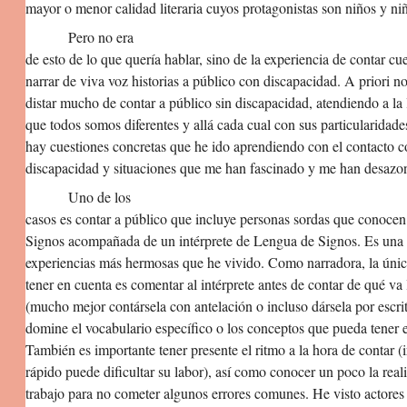
mayor o menor calidad literaria cuyos protagonistas son niños y ni
Pero no era
de esto de lo que quería hablar, sino de la experiencia de contar cu
narrar de viva voz historias a público con discapacidad. A priori n
distar mucho de contar a público sin discapacidad, atendiendo a la 
que todos somos diferentes y allá cada cual con sus particularidad
hay cuestiones concretas que he ido aprendiendo con el contacto c
discapacidad y situaciones que me han fascinado y me han desazo
Uno de los
casos es contar a público que incluye personas sordas que conoce
Signos acompañada de un intérprete de Lengua de Signos. Es una 
experiencias más hermosas que he vivido. Como narradora, la únic
tener en cuenta es comentar al intérprete antes de contar de qué va l
(mucho mejor contársela con antelación o incluso dársela por escri
domine el vocabulario específico o los conceptos que pueda tener e
También es importante tener presente el ritmo a la hora de contar (
rápido puede dificultar su labor), así como conocer un poco la real
trabajo para no cometer algunos errores comunes. He visto actores