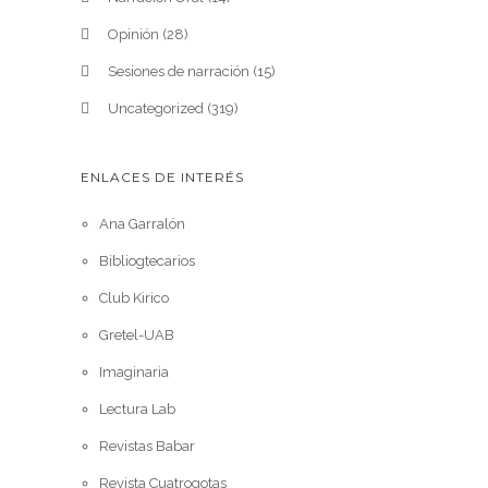
Opinión
(28)
Sesiones de narración
(15)
Uncategorized
(319)
ENLACES DE INTERÉS
Ana Garralón
Bibliogtecarios
Club Kirico
Gretel-UAB
Imaginaria
Lectura Lab
Revistas Babar
Revista Cuatrogotas