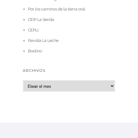
Por los caminos de la tierra oral
CEIP La Senda
CEPLI
Revista La Leche
Boolino
ARCHIVOS
A
r
c
h
i
v
o
s