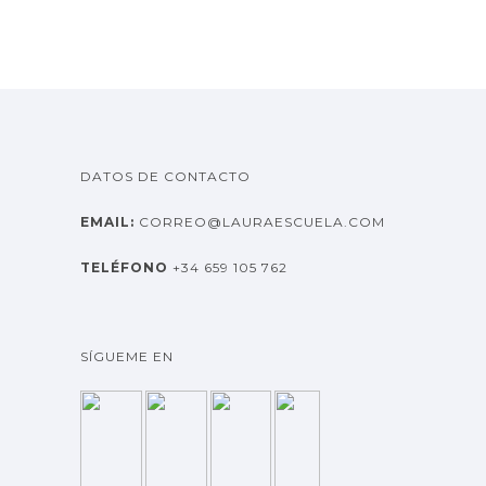
c
h
i
v
o
s
DATOS DE CONTACTO
EMAIL:
CORREO@LAURAESCUELA.COM
TELÉFONO
+34 659 105 762
SÍGUEME EN