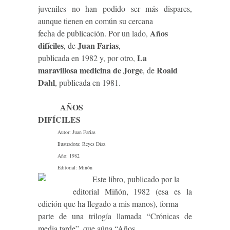
juveniles no han podido ser más dispares,
aunque tienen en común su cercana
Años
fecha de publicación. Por un lado,
difíciles
Juan Farias
, de
,
La
publicada en 1982 y, por otro,
maravillosa medicina de Jorge
Roald
, de
Dahl
, publicada en 1981.
AÑOS
DIFÍCILES
Autor: Juan Farias
Ilustradora: Reyes Díaz
Año: 1982
Editorial: Miñón
Este libro, publicado por la
editorial Miñón, 1982 (esa es la
edición que ha llegado a mis manos), forma
parte de una trilogía llamada “Crónicas de
media tarde”, que aúna “Años