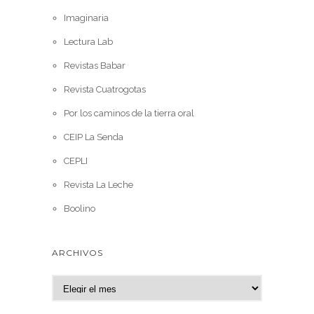
Imaginaria
Lectura Lab
Revistas Babar
Revista Cuatrogotas
Por los caminos de la tierra oral
CEIP La Senda
CEPLI
Revista La Leche
Boolino
ARCHIVOS
A
r