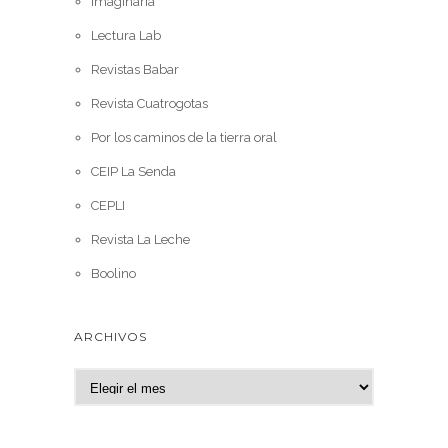
Imaginaria
Lectura Lab
Revistas Babar
Revista Cuatrogotas
Por los caminos de la tierra oral
CEIP La Senda
CEPLI
Revista La Leche
Boolino
ARCHIVOS
A
r
c