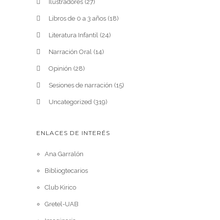
Ilustradores
(27)
Libros de 0 a 3 años
(18)
Literatura Infantil
(24)
Narración Oral
(14)
Opinión
(28)
Sesiones de narración
(15)
Uncategorized
(319)
ENLACES DE INTERÉS
Ana Garralón
Bibliogtecarios
Club Kirico
Gretel-UAB