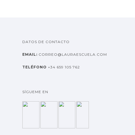
h
i
v
o
s
DATOS DE CONTACTO
EMAIL:
CORREO@LAURAESCUELA.COM
TELÉFONO
+34 659 105 762
SÍGUEME EN