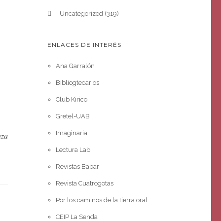
Uncategorized
(319)
ENLACES DE INTERÉS
Ana Garralón
Bibliogtecarios
Club Kirico
Gretel-UAB
Imaginaria
nza
Lectura Lab
Revistas Babar
Revista Cuatrogotas
Por los caminos de la tierra oral
CEIP La Senda