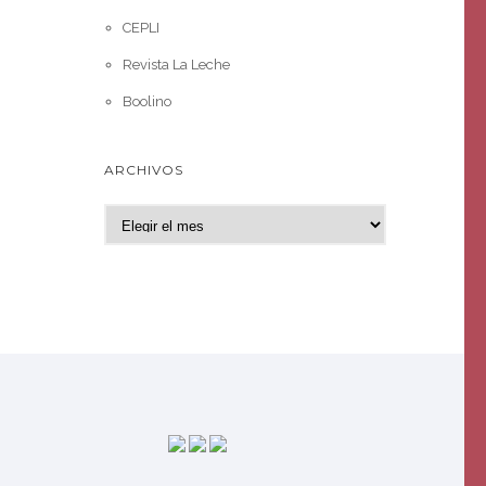
CEPLI
Revista La Leche
Boolino
ARCHIVOS
A
r
c
h
i
v
o
s