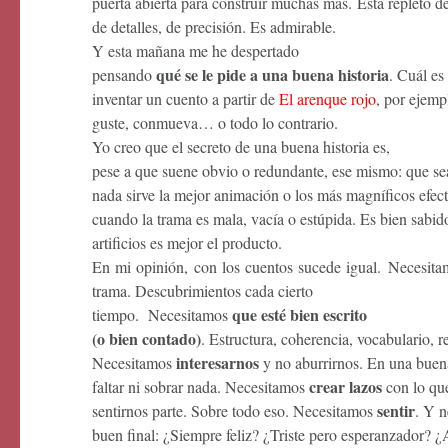
puerta abierta para construir muchas más.
Está repleto de
de detalles, de precisión. Es admirable.
Y esta mañana me he despertado
qué se le pide a una buena historia
pensando
. Cuál es
inventar un cuento a partir de
El arenque rojo
, por ejemp
guste, conmueva… o todo lo contrario.
Yo creo que el secreto de una buena historia es,
pese a que suene obvio o redundante, ese mismo: que se
nada sirve la mejor animación o los más magníficos efect
cuando la trama es mala, vacía o estúpida. Es bien sabi
artificios es mejor el producto.
En mi opinión, con los cuentos sucede igual.
Necesit
trama. Descubrimientos cada cierto
que esté bien escrito
tiempo.
Necesitamos
(o bien contado)
. Estructura, coherencia, vocabulario, re
interesarnos
Necesitamos
y no aburrirnos. En una buena
crear lazos
faltar ni sobrar nada. Necesitamos
con lo qu
sentir
sentirnos parte. Sobre todo eso. Necesitamos
. Y n
buen final: ¿Siempre feliz? ¿Triste pero esperanzador?